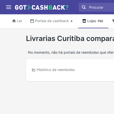
Lar
Portais de cashback
Lojas
4
753
Livrarias Curitiba compa
No momento, não há portais de reembolso que ofere
Histórico de reembolso