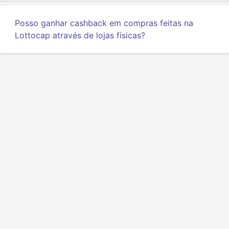
Posso ganhar cashback em compras feitas na
Lottocap através de lojas físicas?
Privacidade
Termos
Sobre nós
API para desenvolvedores
© 2025 Todos os direitos reservados.